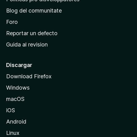
t
r
e
a
Blog del communitate
s
i
t
n
Foro
i
o
c
Reportar un defecto
n
i
e
Guida al revision
p
s
a
l
Discargar
d
Download Firefox
e
Windows
M
o
macOS
z
iOS
i
l
Android
l
Linux