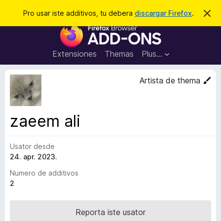
C
Aperir session
Pro usar iste additivos, tu debera
discargar Firefox
.
D
i
e
A
m
r
i
d
t
c
d
t
Extensiones
Themas
Plus…
a
e
i
i
r
t
s
Artista de thema
t
i
e
v
n
o
o
zaeem ali
t
s
a
d
Usator desde
e
24. apr. 2023.
l
n
Numero de additivos
a
2
v
i
Reporta iste usator
g