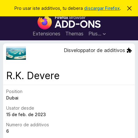
C
Aperir session
Pro usar iste additivos, tu debera
discargar Firefox
.
D
i
e
A
m
r
i
d
t
c
d
t
Extensiones
Themas
Plus…
a
e
i
i
r
t
s
Disveloppator de additivos
t
i
e
v
n
o
o
R.K. Devere
t
s
a
d
Position
e
Dubai
l
n
Usator desde
a
15 de feb. de 2023
v
Numero de additivos
i
6
g