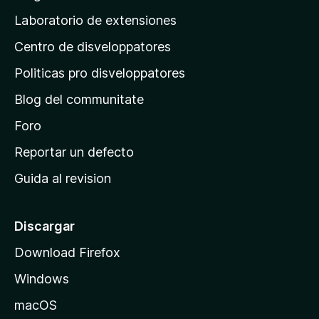
e
e
i
a
s
Laboratorio de extensiones
v
t
n
a
i
Centro de disveloppatores
a
l
o
u
p
n
Politicas pro disveloppatores
t
r
e
a
Blog del communitate
s
i
t
n
Foro
i
o
c
Reportar un defecto
n
i
e
Guida al revision
p
s
a
l
Discargar
d
Download Firefox
e
Windows
M
o
macOS
z