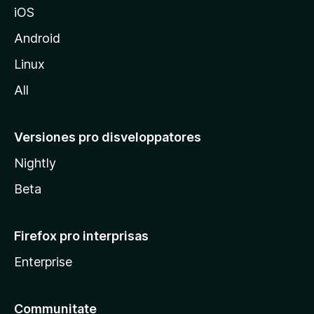
iOS
i
l
Android
l
Linux
a
All
Versiones pro disveloppatores
Nightly
Beta
Firefox pro interprisas
Enterprise
Communitate