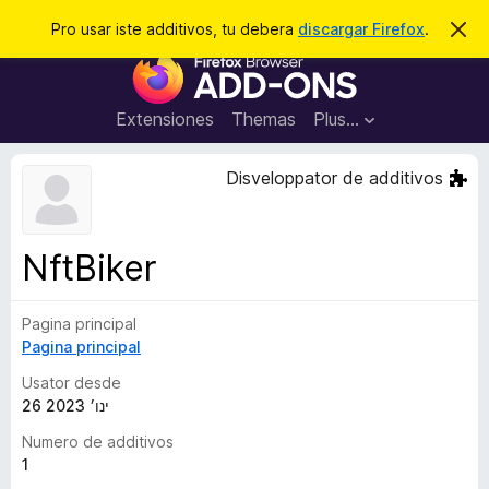
C
Aperir session
Pro usar iste additivos, tu debera
discargar Firefox
.
D
i
e
A
m
r
i
d
t
c
d
t
Extensiones
Themas
Plus…
a
e
i
i
r
t
s
Disveloppator de additivos
t
i
e
v
n
o
o
NftBiker
t
s
a
d
Pagina principal
e
Pagina principal
l
n
Usator desde
a
26 ינו׳ 2023
v
Numero de additivos
i
1
g