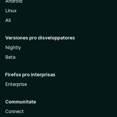
l
Android
l
Linux
a
All
Versiones pro disveloppatores
Nightly
Beta
Firefox pro interprisas
Enterprise
Communitate
Connect