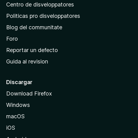
a
i
Centro de disveloppatores
a
l
o
u
p
n
Politicas pro disveloppatores
t
r
e
a
Blog del communitate
s
i
t
n
Foro
i
o
c
Reportar un defecto
n
i
e
Guida al revision
p
s
a
l
Discargar
d
Download Firefox
e
Windows
M
o
macOS
z
iOS
i