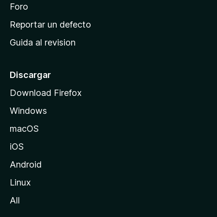
n
Foro
i
o
c
Reportar un defecto
n
i
e
Guida al revision
p
s
a
l
Discargar
d
Download Firefox
e
Windows
M
o
macOS
z
iOS
i
l
Android
l
Linux
a
All