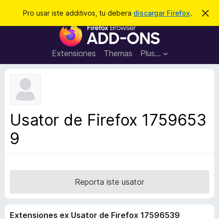
C
Aperir session
Pro usar iste additivos, tu debera
discargar Firefox
.
D
i
e
A
m
r
i
d
t
c
d
t
Extensiones
Themas
Plus…
a
e
i
i
r
t
s
t
i
e
v
n
o
o
Usator de Firefox 1759653
t
s
a
9
d
e
l
n
a
Reporta iste usator
v
i
Extensiones ex Usator de Firefox 17596539
g