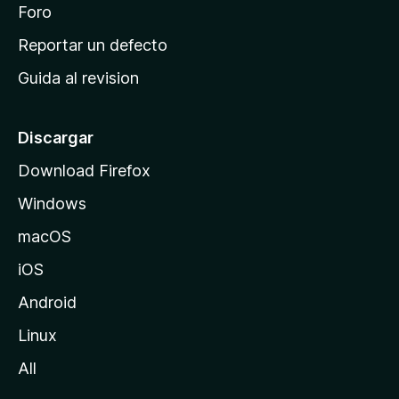
n
Foro
i
o
c
Reportar un defecto
n
i
e
Guida al revision
p
s
a
l
Discargar
d
Download Firefox
e
Windows
M
o
macOS
z
iOS
i
l
Android
l
Linux
a
All