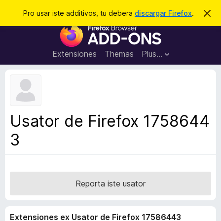
C
Aperir session
Pro usar iste additivos, tu debera
discargar Firefox
.
D
i
e
A
m
r
i
d
t
c
d
t
Extensiones
Themas
Plus…
a
e
i
i
r
t
s
t
i
e
v
n
o
o
Usator de Firefox 1758644
t
s
a
3
d
e
l
n
a
Reporta iste usator
v
i
Extensiones ex Usator de Firefox 17586443
g