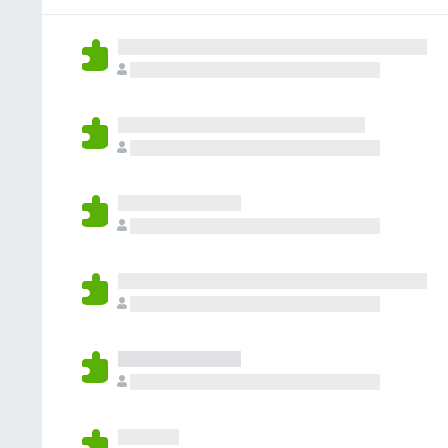
e
n
o
e
a
v
c
n
s
t
a
o
h
i
l
r
a
o
u
a
a
n
t
e
n
e
a
v
c
s
t
a
o
i
l
r
o
u
a
n
t
e
e
a
v
s
t
a
i
l
o
u
n
t
e
a
s
t
i
o
n