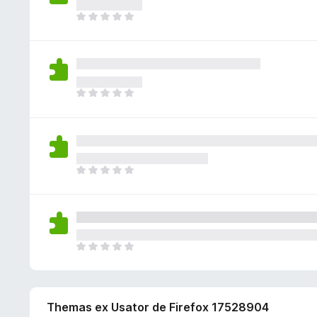
n
n
t
e
n
o
I
e
a
v
c
n
l
s
t
a
o
h
h
i
l
r
a
a
o
u
a
a
n
n
t
e
n
o
I
e
a
v
c
n
l
s
t
a
o
h
h
i
l
r
a
a
o
u
a
a
n
n
t
e
n
o
I
e
a
v
c
n
l
s
t
a
o
h
h
i
l
r
a
a
o
u
a
a
n
n
t
e
n
o
I
e
a
v
c
n
l
s
t
a
o
h
h
i
l
r
a
a
o
u
a
a
Themas ex Usator de Firefox 17528904
n
n
t