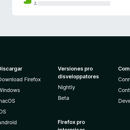
e
s
Discargar
Versiones pro
Com
disveloppatores
Download Firefox
Conn
Nightly
Windows
Cont
Beta
macOS
Deve
iOS
Firefox pro
Android
interprisas