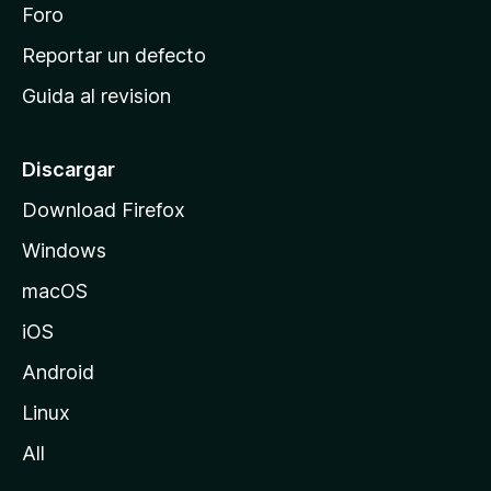
n
Foro
i
o
c
Reportar un defecto
n
i
e
Guida al revision
p
s
a
l
Discargar
d
Download Firefox
e
Windows
M
o
macOS
z
iOS
i
l
Android
l
Linux
a
All