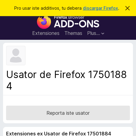
C
Aperir session
Pro usar iste additivos, tu debera
discargar Firefox
.
D
i
e
A
m
r
i
d
t
c
d
t
Extensiones
Themas
Plus…
a
e
i
i
r
t
s
t
i
e
v
n
o
o
Usator de Firefox 1750188
t
s
a
4
d
e
l
n
a
Reporta iste usator
v
i
Extensiones ex Usator de Firefox 17501884
g