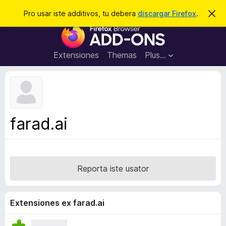
C
Aperir session
Pro usar iste additivos, tu debera
discargar Firefox
.
D
i
e
A
m
r
i
d
t
c
d
t
Extensiones
Themas
Plus…
a
e
i
i
r
t
s
t
i
e
v
n
o
o
farad.ai
t
s
a
d
e
l
Reporta iste usator
n
a
v
Extensiones ex farad.ai
i
g