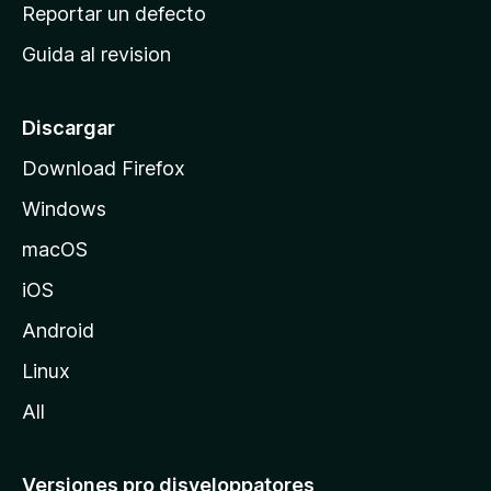
c
Reportar un defecto
n
i
e
Guida al revision
p
s
a
l
Discargar
d
Download Firefox
e
Windows
M
o
macOS
z
iOS
i
l
Android
l
Linux
a
All
Versiones pro disveloppatores