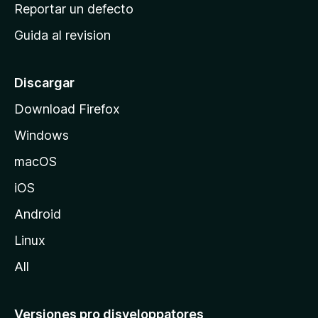
c
Reportar un defecto
n
i
e
Guida al revision
p
s
a
l
Discargar
d
Download Firefox
e
Windows
M
o
macOS
z
iOS
i
l
Android
l
Linux
a
All
Versiones pro disveloppatores