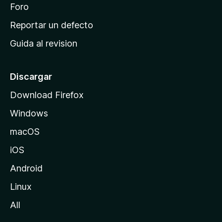
n
Foro
i
o
c
Reportar un defecto
n
i
e
Guida al revision
p
s
a
l
Discargar
d
Download Firefox
e
Windows
M
o
macOS
z
iOS
i
l
Android
l
Linux
a
All