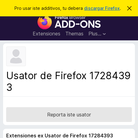
C
Aperir session
Pro usar iste additivos, tu debera
discargar Firefox
.
D
i
e
A
m
r
i
d
t
c
d
t
Extensiones
Themas
Plus…
a
e
i
i
r
t
s
t
i
e
v
n
o
o
Usator de Firefox 1728439
t
s
a
3
d
e
l
n
a
Reporta iste usator
v
i
Extensiones ex Usator de Firefox 17284393
g