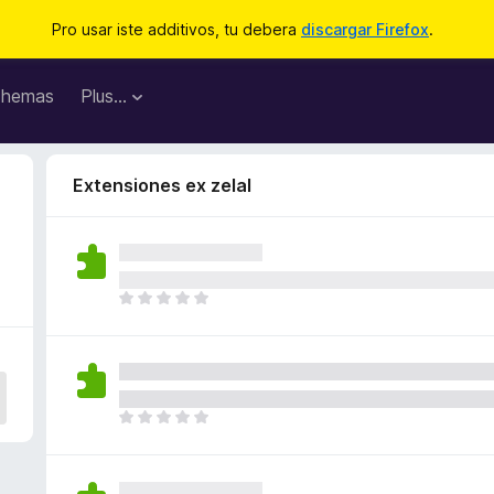
Pro usar iste additivos, tu debera
discargar Firefox
.
hemas
Plus…
Extensiones ex zelal
I
l
h
a
n
o
I
n
l
h
h
a
a