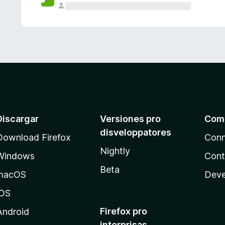
e
s
Discargar
Versiones pro
Com
disveloppatores
Download Firefox
Conn
Nightly
Windows
Cont
Beta
macOS
Deve
iOS
Firefox pro
Android
interprisas