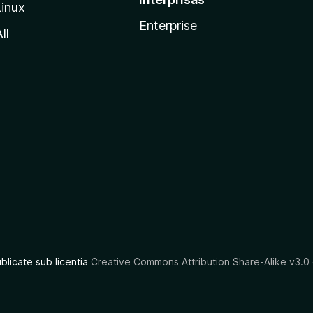
Linux
Enterprise
ll
ublicate sub licentia
Creative Commons Attribution Share-Alike v3.0