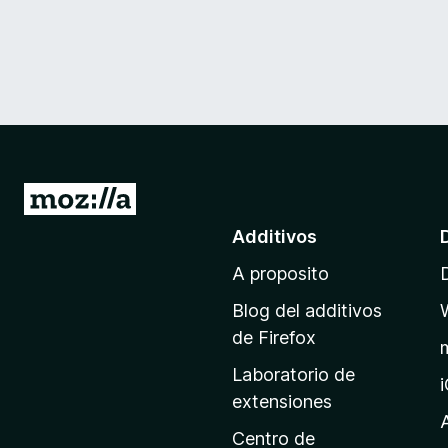
I
r
Additivos
a
A proposito
l
p
Blog del additivos
a
de Firefox
g
Laboratorio de
i
extensiones
n
a
Centro de