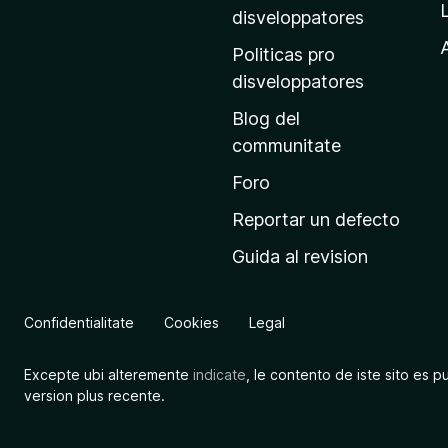
p
disveloppatores
r
A
Politicas pro
i
disveloppatores
n
Blog del
c
communitate
i
p
Foro
a
Reportar un defecto
l
Guida al revision
d
e
M
Confidentialitate
Cookies
Legal
o
z
Excepte ubi alteremente
indicate
, le contento de iste sito es p
i
version plus recente.
l