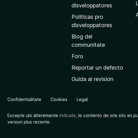
p
disveloppatores
r
A
Politicas pro
i
disveloppatores
n
Blog del
c
communitate
i
p
Foro
a
Reportar un defecto
l
Guida al revision
d
e
M
Confidentialitate
Cookies
Legal
o
z
Excepte ubi alteremente
indicate
, le contento de iste sito es p
i
version plus recente.
l