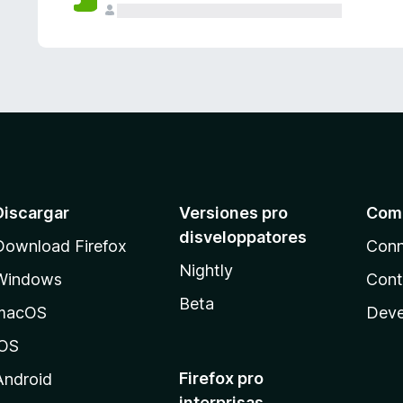
e
s
Discargar
Versiones pro
Com
disveloppatores
Download Firefox
Conn
Nightly
Windows
Cont
Beta
macOS
Deve
iOS
Firefox pro
Android
interprisas