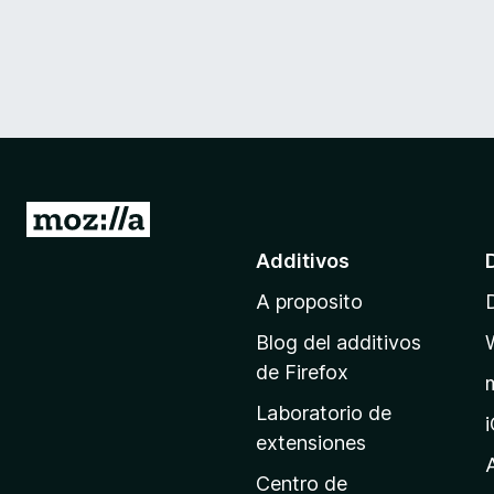
I
r
Additivos
a
A proposito
l
p
Blog del additivos
a
de Firefox
g
Laboratorio de
i
extensiones
n
a
Centro de