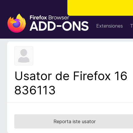
A
d
Extensiones
T
d
i
t
i
v
o
Usator de Firefox 16
s
d
836113
e
l
n
a
v
Reporta iste usator
i
g