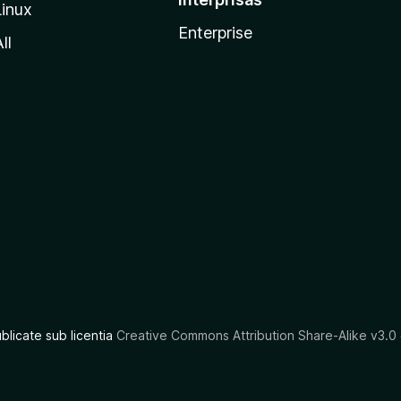
Linux
Enterprise
ll
ublicate sub licentia
Creative Commons Attribution Share-Alike v3.0