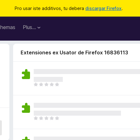
Pro usar iste additivos, tu debera
discargar Firefox
.
hemas
Plus…
Extensiones ex Usator de Firefox 16836113
I
l
h
a
n
o
I
n
l
h
h
a
a