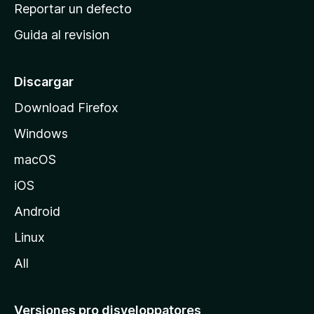
c
Reportar un defecto
n
i
e
Guida al revision
p
s
a
l
Discargar
d
Download Firefox
e
Windows
M
o
macOS
z
iOS
i
l
Android
l
Linux
a
All
Versiones pro disveloppatores