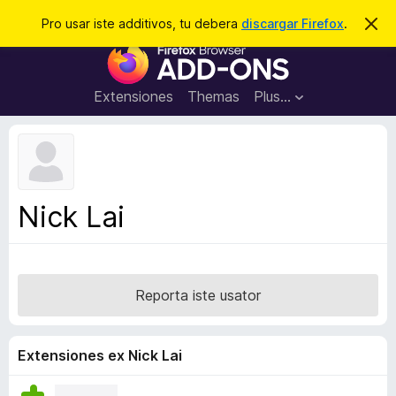
C
Aperir session
Pro usar iste additivos, tu debera
discargar Firefox
.
D
i
e
A
m
r
i
d
t
c
d
t
Extensiones
Themas
Plus…
a
e
i
i
r
t
s
t
i
e
v
n
o
o
Nick Lai
t
s
a
d
e
l
Reporta iste usator
n
a
v
Extensiones ex Nick Lai
i
g