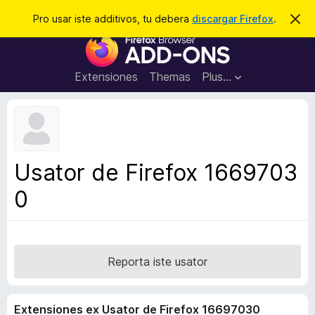
C
Aperir session
Pro usar iste additivos, tu debera
discargar Firefox
.
D
i
e
A
m
r
i
d
t
c
d
t
Extensiones
Themas
Plus…
a
e
i
i
r
t
s
t
i
e
v
n
o
o
Usator de Firefox 1669703
t
s
a
0
d
e
l
n
a
Reporta iste usator
v
i
Extensiones ex Usator de Firefox 16697030
g