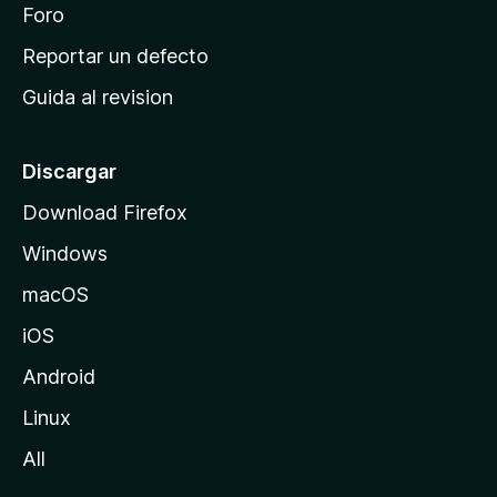
n
Foro
i
o
c
Reportar un defecto
n
i
e
Guida al revision
p
s
a
l
Discargar
d
Download Firefox
e
Windows
M
o
macOS
z
iOS
i
l
Android
l
Linux
a
All