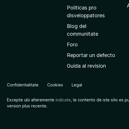
r
A
Politicas pro
i
disveloppatores
n
Blog del
c
communitate
i
p
Foro
a
Reportar un defecto
l
Guida al revision
d
e
M
Confidentialitate
Cookies
Legal
o
z
Excepte ubi alteremente
indicate
, le contento de iste sito es p
i
version plus recente.
l
l