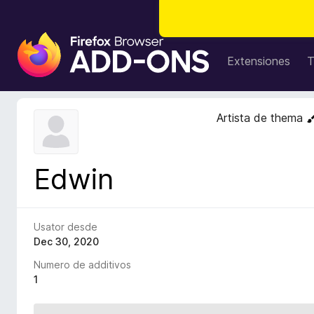
A
d
Extensiones
T
d
i
t
Artista de thema
i
v
o
Edwin
s
d
e
l
Usator desde
n
Dec 30, 2020
a
Numero de additivos
v
1
i
g