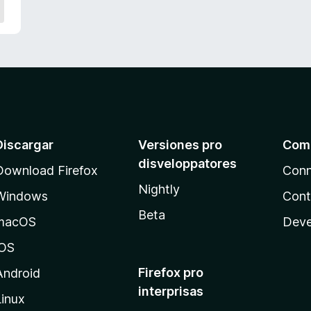
Discargar
Versiones pro
Com
disveloppatores
Download Firefox
Conn
Nightly
Windows
Cont
Beta
macOS
Deve
iOS
Firefox pro
Android
interprisas
Linux