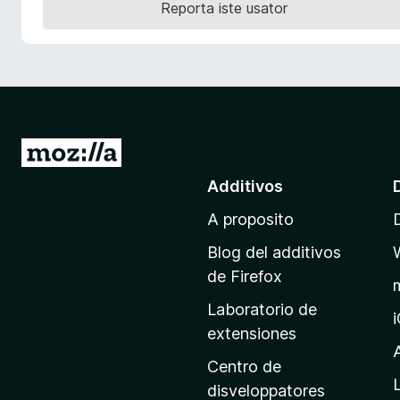
Reporta iste usator
a
t
o
r
F
i
r
I
e
r
Additivos
f
a
o
A proposito
l
x
p
Blog del additivos
a
de Firefox
g
Laboratorio de
i
extensiones
n
a
Centro de
p
disveloppatores