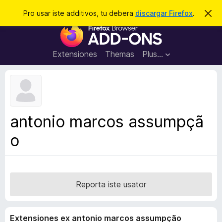
C
Aperir session
Pro usar iste additivos, tu debera
discargar Firefox
.
D
i
e
A
m
r
i
d
t
c
d
t
Extensiones
Themas
Plus…
a
e
i
i
r
t
s
t
i
e
v
n
o
o
antonio marcos assumpçã
t
s
a
o
d
e
l
n
a
Reporta iste usator
v
i
Extensiones ex antonio marcos assumpção
g