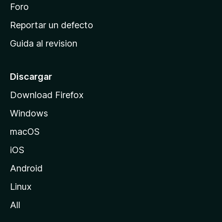
n
Foro
i
o
c
Reportar un defecto
n
i
e
Guida al revision
p
s
a
l
Discargar
d
Download Firefox
e
Windows
M
o
macOS
z
iOS
i
l
Android
l
Linux
a
All