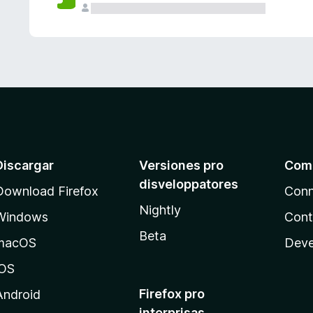
e
s
Discargar
Versiones pro
Com
disveloppatores
Download Firefox
Conn
Nightly
Windows
Cont
Beta
macOS
Deve
iOS
Firefox pro
Android
interprisas