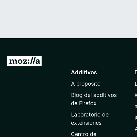
I
r
Additivos
a
A proposito
l
p
Blog del additivos
a
de Firefox
g
Laboratorio de
i
extensiones
n
a
Centro de