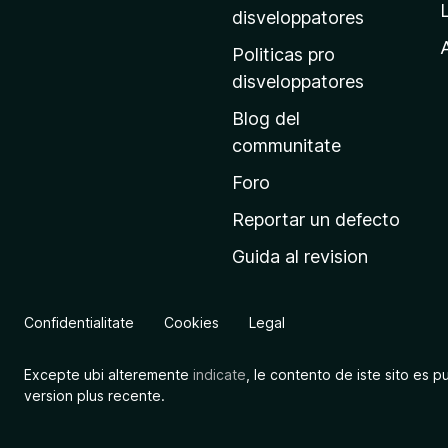
p
disveloppatores
r
A
Politicas pro
i
disveloppatores
n
Blog del
c
communitate
i
p
Foro
a
Reportar un defecto
l
Guida al revision
d
e
M
Confidentialitate
Cookies
Legal
o
z
Excepte ubi alteremente
indicate
, le contento de iste sito es p
i
version plus recente.
l