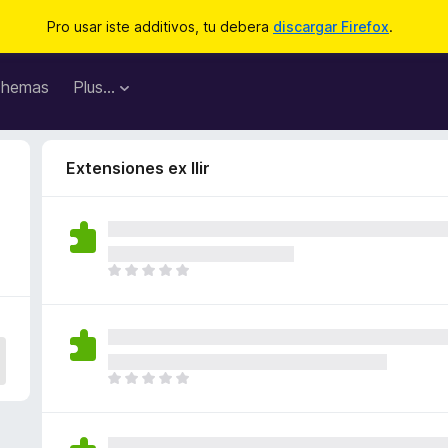
Pro usar iste additivos, tu debera
discargar Firefox
.
hemas
Plus…
Extensiones ex Ilir
I
l
h
a
n
o
I
n
l
h
h
a
a