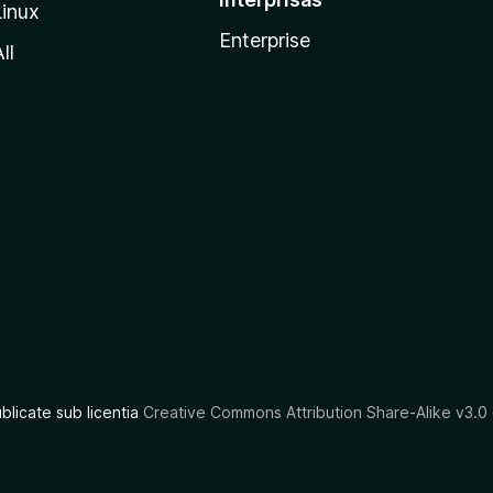
Linux
Enterprise
ll
ublicate sub licentia
Creative Commons Attribution Share-Alike v3.0