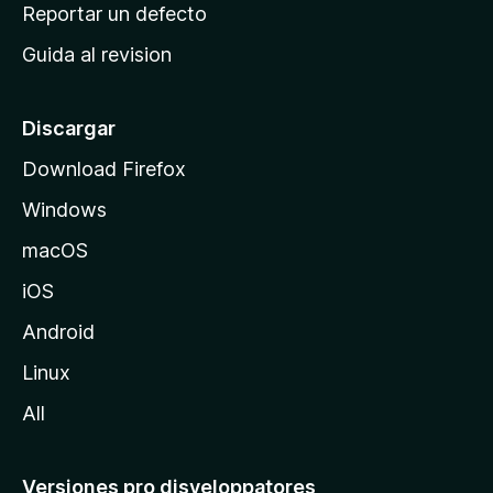
c
Reportar un defecto
n
i
e
Guida al revision
p
s
a
l
Discargar
d
Download Firefox
e
Windows
M
o
macOS
z
iOS
i
l
Android
l
Linux
a
All
Versiones pro disveloppatores