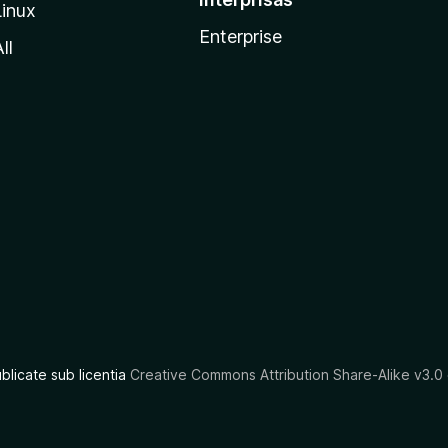
Linux
Enterprise
ll
ublicate sub licentia
Creative Commons Attribution Share-Alike v3.0