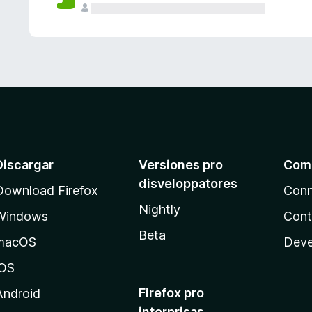
e
s
Discargar
Versiones pro
Com
disveloppatores
Download Firefox
Conn
Nightly
Windows
Cont
Beta
macOS
Deve
iOS
Firefox pro
Android
interprisas