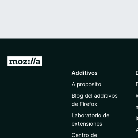
I
r
Additivos
a
A proposito
l
p
Blog del additivos
a
de Firefox
g
Laboratorio de
i
extensiones
n
a
Centro de