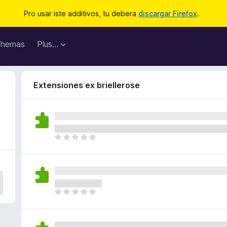
Pro usar iste additivos, tu debera
discargar Firefox
.
hemas
Plus…
Extensiones ex briellerose
I
l
h
a
n
o
I
n
l
h
h
a
a