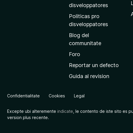
p
disveloppatores
r
A
Politicas pro
i
disveloppatores
n
Blog del
c
communitate
i
p
Foro
a
Reportar un defecto
l
Guida al revision
d
e
M
Confidentialitate
Cookies
Legal
o
z
Excepte ubi alteremente
indicate
, le contento de iste sito es p
i
version plus recente.
l