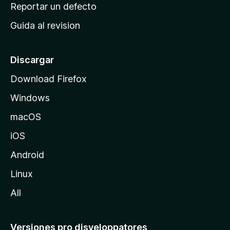
c
Reportar un defecto
n
i
e
Guida al revision
p
s
a
l
Discargar
d
Download Firefox
e
Windows
M
o
macOS
z
iOS
i
l
Android
l
Linux
a
All
Versiones pro disveloppatores