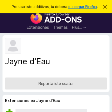
C
Aperir session
Pro usar iste additivos, tu debera
discargar Firefox
.
D
i
e
A
m
r
i
d
t
c
d
t
Extensiones
Themas
Plus…
a
e
i
i
r
t
s
t
i
e
v
n
o
o
Jayne d'Eau
t
s
a
d
e
l
Reporta iste usator
n
a
v
Extensiones ex Jayne d'Eau
i
g