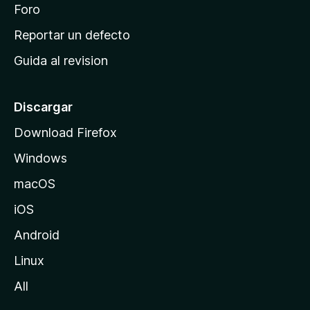
n
Foro
i
o
c
Reportar un defecto
n
i
e
Guida al revision
p
s
a
l
Discargar
d
Download Firefox
e
Windows
M
o
macOS
z
iOS
i
l
Android
l
Linux
a
All