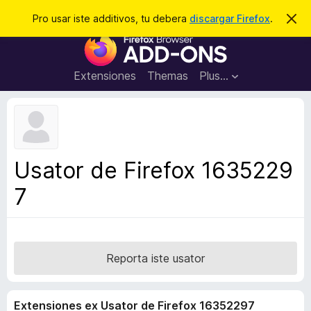
C
Aperir session
Pro usar iste additivos, tu debera
discargar Firefox
.
D
i
e
A
m
r
i
d
t
c
d
t
Extensiones
Themas
Plus…
a
e
i
i
r
t
s
t
i
e
v
n
o
o
Usator de Firefox 1635229
t
s
a
7
d
e
l
n
a
Reporta iste usator
v
i
Extensiones ex Usator de Firefox 16352297
g