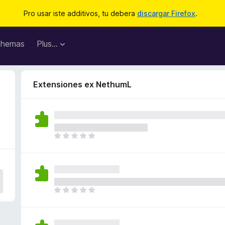
Pro usar iste additivos, tu debera
discargar Firefox
.
hemas
Plus…
Extensiones ex NethumL
I
l
h
a
n
o
I
n
l
h
h
a
a