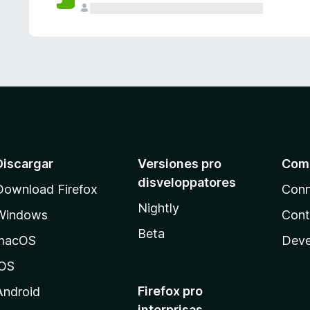
e
s
Discargar
Versiones pro
Com
disveloppatores
Download Firefox
Conn
Nightly
Windows
Cont
Beta
macOS
Deve
iOS
Firefox pro
Android
interprisas