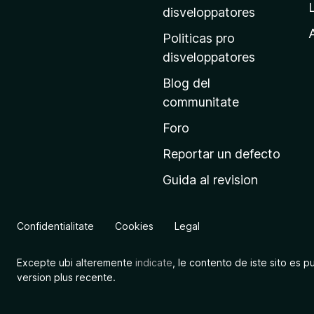
p
disveloppatores
r
A
Politicas pro
i
disveloppatores
n
Blog del
c
communitate
i
p
Foro
a
Reportar un defecto
l
Guida al revision
d
e
M
Confidentialitate
Cookies
Legal
o
z
Excepte ubi alteremente
indicate
, le contento de iste sito es p
i
version plus recente.
l