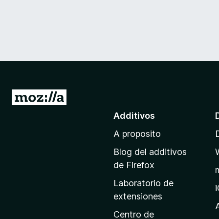
I
r
Additivos
a
A proposito
l
p
Blog del additivos
a
de Firefox
g
Laboratorio de
i
extensiones
n
a
Centro de