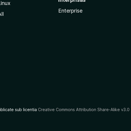
Linux
Enterprise
ll
ublicate sub licentia
Creative Commons Attribution Share-Alike v3.0