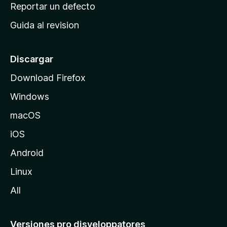
c
Reportar un defecto
n
i
e
Guida al revision
p
s
a
l
Discargar
d
Download Firefox
e
Windows
M
o
macOS
z
iOS
i
l
Android
l
Linux
a
All
Versiones pro disveloppatores