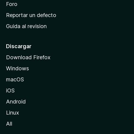
n
Foro
i
o
c
Reportar un defecto
n
i
e
Guida al revision
p
s
a
l
Discargar
d
Download Firefox
e
Windows
M
o
macOS
z
iOS
i
l
Android
l
Linux
a
All