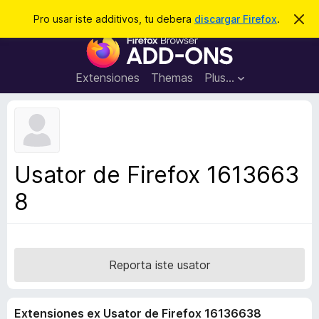
C
Aperir session
Pro usar iste additivos, tu debera
discargar Firefox
.
D
i
e
A
m
r
i
d
t
c
d
t
Extensiones
Themas
Plus…
a
e
i
i
r
t
s
t
i
e
v
n
o
o
Usator de Firefox 1613663
t
s
a
8
d
e
l
n
a
Reporta iste usator
v
i
Extensiones ex Usator de Firefox 16136638
g