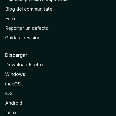
t
r
e
a
Blog del communitate
s
i
t
n
Foro
i
o
c
Reportar un defecto
n
i
e
Guida al revision
p
s
a
l
Discargar
d
Download Firefox
e
Windows
M
o
macOS
z
iOS
i
l
Android
l
Linux