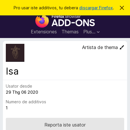
C
Aperir session
Pro usar iste additivos, tu debera
discargar Firefox
.
D
i
e
A
m
r
i
d
t
c
d
t
Extensiones
Themas
Plus…
a
e
i
i
r
t
s
Artista de thema
t
i
e
v
n
o
o
Isa
t
s
a
d
Usator desde
e
29 Thg 06 2020
l
n
Numero de additivos
a
1
v
i
Reporta iste usator
g