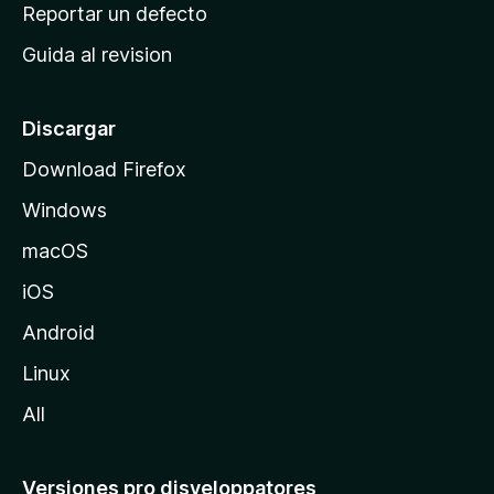
c
Reportar un defecto
n
i
e
Guida al revision
p
s
a
l
Discargar
d
Download Firefox
e
Windows
M
o
macOS
z
iOS
i
l
Android
l
Linux
a
All
Versiones pro disveloppatores