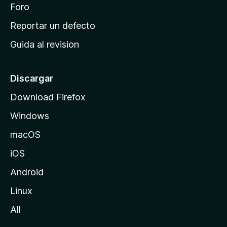
n
Foro
i
o
c
Reportar un defecto
n
i
e
Guida al revision
p
s
a
l
Discargar
d
Download Firefox
e
Windows
M
o
macOS
z
iOS
i
l
Android
l
Linux
a
All