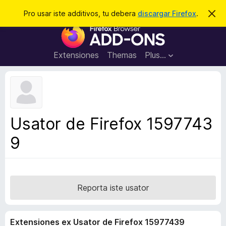
C
Aperir session
Pro usar iste additivos, tu debera
discargar Firefox
.
D
i
e
A
m
r
i
d
t
c
d
t
Extensiones
Themas
Plus…
a
e
i
i
r
t
s
t
i
e
v
n
o
o
Usator de Firefox 1597743
t
s
a
9
d
e
l
n
a
Reporta iste usator
v
i
Extensiones ex Usator de Firefox 15977439
g