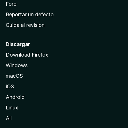
n
Foro
i
o
c
Reportar un defecto
n
i
e
Guida al revision
p
s
a
l
Discargar
d
Download Firefox
e
Windows
M
o
macOS
z
iOS
i
l
Android
l
Linux
a
All