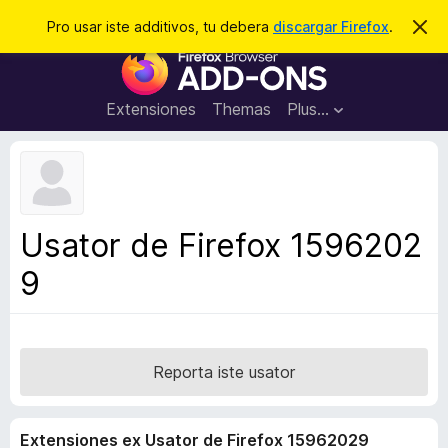
C
Aperir session
Pro usar iste additivos, tu debera
discargar Firefox
.
D
i
e
A
m
r
i
d
t
c
d
t
Extensiones
Themas
Plus…
a
e
i
i
r
t
s
t
i
e
v
n
o
o
Usator de Firefox 1596202
t
s
a
9
d
e
l
n
a
Reporta iste usator
v
i
Extensiones ex Usator de Firefox 15962029
g