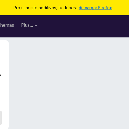
Pro usar iste additivos, tu debera
discargar Firefox
.
hemas
Plus…
8