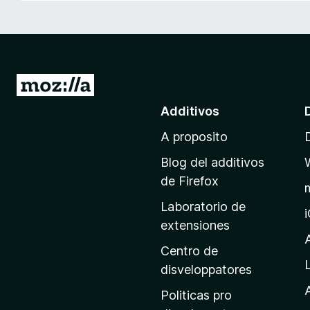
a
t
o
r
F
I
i
r
Additivos
r
a
e
A proposito
l
f
p
o
Blog del additivos
a
x
de Firefox
g
Laboratorio de
i
extensiones
n
a
Centro de
p
disveloppatores
r
A
Politicas pro
i