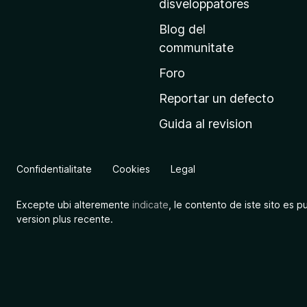
disveloppatores
n
Blog del
c
communitate
i
p
Foro
a
Reportar un defecto
l
Guida al revision
d
e
M
Confidentialitate
Cookies
Legal
o
z
Excepte ubi alteremente
indicate
, le contento de iste sito es p
i
version plus recente.
l
l
a