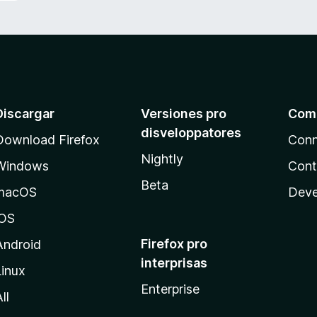
Discargar
Versiones pro
Com
disveloppatores
Download Firefox
Conn
Nightly
Windows
Cont
Beta
macOS
Deve
iOS
Firefox pro
Android
interprisas
Linux
Enterprise
ll