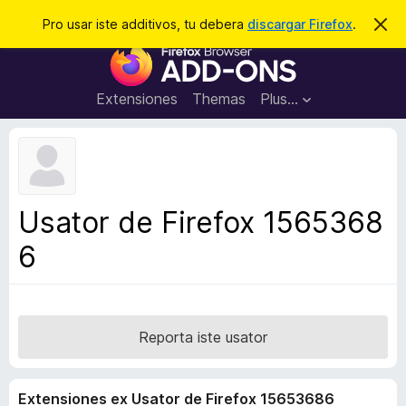
C
Aperir session
Pro usar iste additivos, tu debera
discargar Firefox
.
D
i
e
A
m
r
i
d
t
c
d
t
Extensiones
Themas
Plus…
a
e
i
i
r
t
s
t
i
e
v
n
o
o
Usator de Firefox 1565368
t
s
a
6
d
e
l
n
a
Reporta iste usator
v
i
Extensiones ex Usator de Firefox 15653686
g