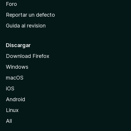
n
Foro
i
o
c
Reportar un defecto
n
i
e
Guida al revision
p
s
a
l
Discargar
d
Download Firefox
e
Windows
M
o
macOS
z
iOS
i
l
Android
l
Linux
a
All