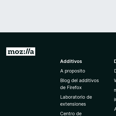
I
r
Additivos
a
A proposito
l
p
Blog del additivos
a
de Firefox
g
Laboratorio de
i
extensiones
n
a
Centro de