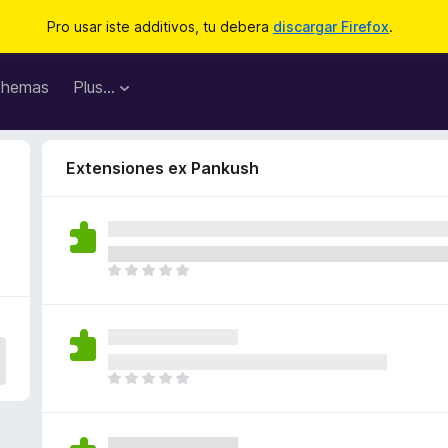
Pro usar iste additivos, tu debera
discargar Firefox
.
hemas
Plus…
Extensiones ex Pankush
I
l
h
a
n
o
I
n
l
h
h
a
a