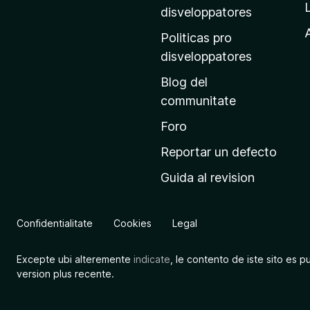
p
disveloppatores
r
A
Politicas pro
i
disveloppatores
n
Blog del
c
communitate
i
p
Foro
a
Reportar un defecto
l
Guida al revision
d
e
M
Confidentialitate
Cookies
Legal
o
z
Excepte ubi alteremente
indicate
, le contento de iste sito es p
i
version plus recente.
l