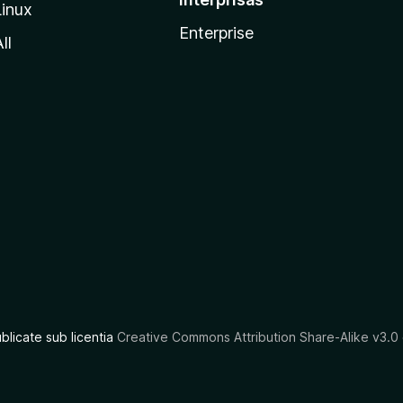
Linux
Enterprise
ll
ublicate sub licentia
Creative Commons Attribution Share-Alike v3.0