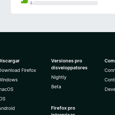
e
s
Discargar
Versiones pro
Com
disveloppatores
Download Firefox
Conn
Nightly
Windows
Cont
Beta
macOS
Deve
iOS
Firefox pro
Android
interprisas