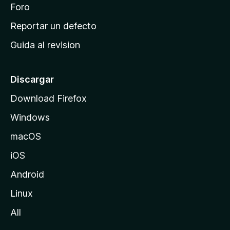
n
Foro
i
o
c
Reportar un defecto
n
i
e
Guida al revision
p
s
a
l
Discargar
d
Download Firefox
e
Windows
M
o
macOS
z
iOS
i
l
Android
l
Linux
a
All