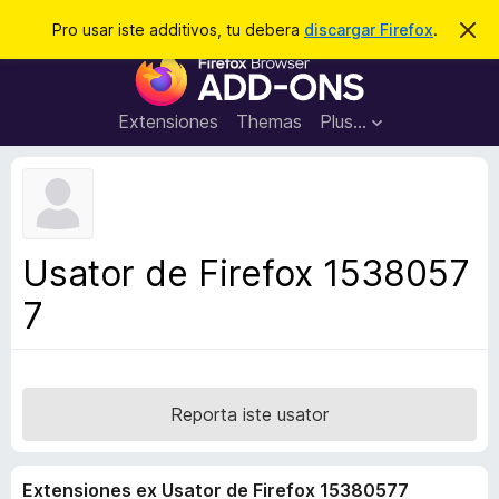
C
Aperir session
Pro usar iste additivos, tu debera
discargar Firefox
.
D
i
e
A
m
r
i
d
t
c
d
t
Extensiones
Themas
Plus…
a
e
i
i
r
t
s
t
i
e
v
n
o
o
Usator de Firefox 1538057
t
s
a
7
d
e
l
n
a
Reporta iste usator
v
i
Extensiones ex Usator de Firefox 15380577
g