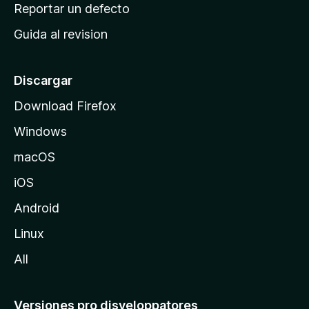
c
Reportar un defecto
n
i
e
Guida al revision
p
s
a
l
Discargar
d
Download Firefox
e
Windows
M
o
macOS
z
iOS
i
l
Android
l
Linux
a
All
Versiones pro disveloppatores