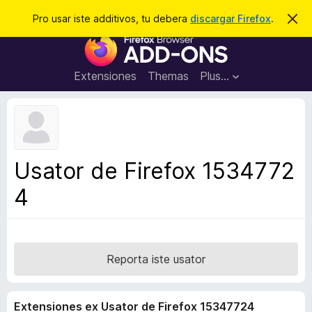
C
Aperir session
Pro usar iste additivos, tu debera
discargar Firefox
.
D
i
e
A
m
r
i
d
t
c
d
t
Extensiones
Themas
Plus…
a
e
i
i
r
t
s
t
i
e
v
n
o
o
Usator de Firefox 1534772
t
s
a
4
d
e
l
n
a
Reporta iste usator
v
i
Extensiones ex Usator de Firefox 15347724
g