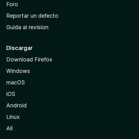
n
Foro
i
o
c
Reportar un defecto
n
i
e
Guida al revision
p
s
a
l
Discargar
d
Download Firefox
e
Windows
M
o
macOS
z
iOS
i
l
Android
l
Linux
a
All