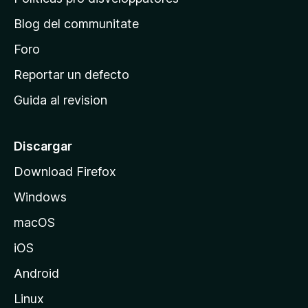
t
r
e
a
Blog del communitate
s
i
t
n
Foro
i
o
c
Reportar un defecto
n
i
e
Guida al revision
p
s
a
l
Discargar
d
Download Firefox
e
Windows
M
o
macOS
z
iOS
i
l
Android
l
Linux