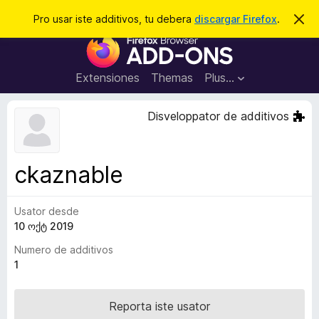
C
Aperir session
Pro usar iste additivos, tu debera
discargar Firefox
.
D
i
e
A
m
r
i
d
t
c
d
t
Extensiones
Themas
Plus…
a
e
i
i
r
t
s
Disveloppator de additivos
t
i
e
v
n
o
o
ckaznable
t
s
a
d
Usator desde
e
10 ოქტ 2019
l
n
Numero de additivos
a
1
v
i
Reporta iste usator
g