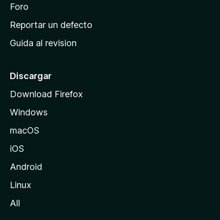
n
Foro
i
o
c
Reportar un defecto
n
i
e
Guida al revision
p
s
a
l
Discargar
d
Download Firefox
e
Windows
M
o
macOS
z
iOS
i
l
Android
l
Linux
a
All