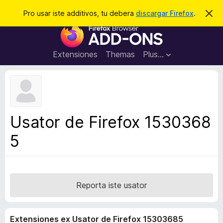
C
Aperir session
Pro usar iste additivos, tu debera
discargar Firefox
.
D
i
e
A
m
r
i
d
t
c
d
t
Extensiones
Themas
Plus…
a
e
i
i
r
t
s
t
i
e
v
n
o
o
Usator de Firefox 1530368
t
s
a
5
d
e
l
n
a
Reporta iste usator
v
i
Extensiones ex Usator de Firefox 15303685
g