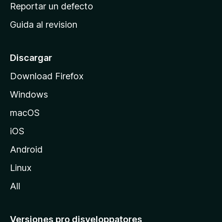
c
Reportar un defecto
n
i
e
Guida al revision
p
s
a
l
Discargar
d
Download Firefox
e
Windows
M
o
macOS
z
iOS
i
l
Android
l
Linux
a
All
Versiones pro disveloppatores