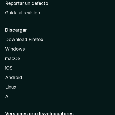
c
Reportar un defecto
n
i
e
Guida al revision
p
s
a
l
Discargar
d
Download Firefox
e
Windows
M
o
macOS
z
iOS
i
l
Android
l
Linux
a
All
Versiones pro disveloppatores