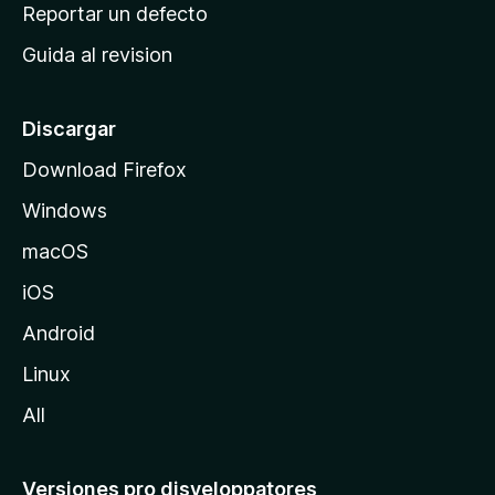
c
Reportar un defecto
n
i
e
Guida al revision
p
s
a
l
Discargar
d
Download Firefox
e
Windows
M
o
macOS
z
iOS
i
l
Android
l
Linux
a
All
Versiones pro disveloppatores