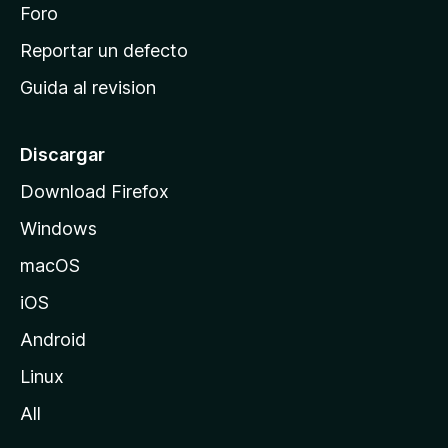
n
Foro
i
o
c
Reportar un defecto
n
i
e
Guida al revision
p
s
a
l
Discargar
d
Download Firefox
e
Windows
M
o
macOS
z
iOS
i
l
Android
l
Linux
a
All