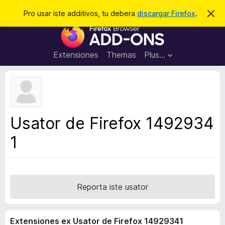
C
Aperir session
Pro usar iste additivos, tu debera
discargar Firefox
.
D
i
e
A
m
r
i
d
t
c
d
t
Extensiones
Themas
Plus…
a
e
i
i
r
t
s
t
i
e
v
n
o
o
Usator de Firefox 1492934
t
s
a
1
d
e
l
n
a
Reporta iste usator
v
i
Extensiones ex Usator de Firefox 14929341
g