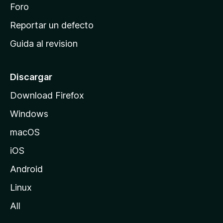
n
Foro
i
o
c
Reportar un defecto
n
i
e
Guida al revision
p
s
a
l
Discargar
d
Download Firefox
e
Windows
M
o
macOS
z
iOS
i
l
Android
l
Linux
a
All