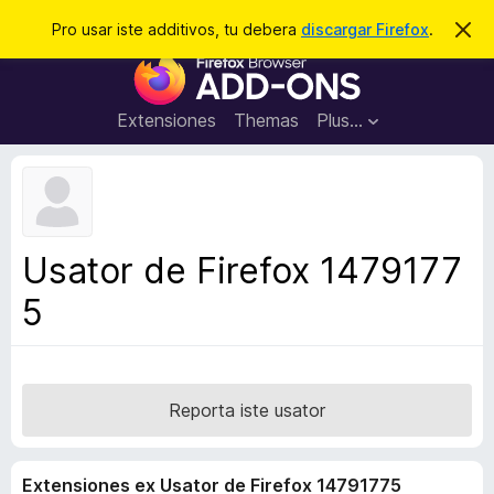
C
Aperir session
Pro usar iste additivos, tu debera
discargar Firefox
.
D
i
e
A
m
r
i
d
t
c
d
t
Extensiones
Themas
Plus…
a
e
i
i
r
t
s
t
i
e
v
n
o
o
Usator de Firefox 1479177
t
s
a
5
d
e
l
n
a
Reporta iste usator
v
i
Extensiones ex Usator de Firefox 14791775
g