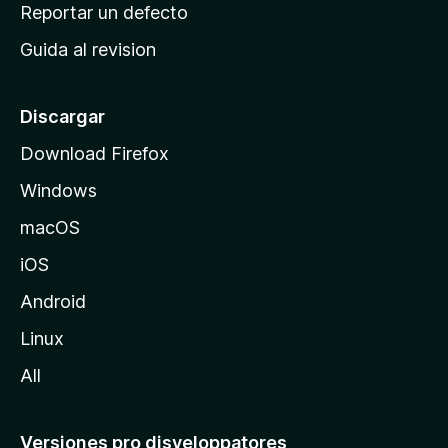
c
Reportar un defecto
n
i
e
Guida al revision
p
s
a
l
Discargar
d
Download Firefox
e
Windows
M
o
macOS
z
iOS
i
l
Android
l
Linux
a
All
Versiones pro disveloppatores