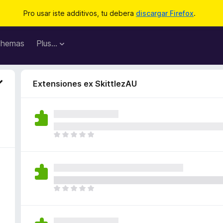
Pro usar iste additivos, tu debera
discargar Firefox
.
hemas
Plus…
Extensiones ex SkittlezAU
I
l
h
a
n
o
I
n
l
h
h
a
a