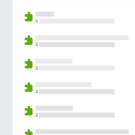
e
n
o
e
a
v
c
n
s
t
a
o
h
i
l
r
a
o
u
a
a
n
t
e
n
e
a
v
c
s
t
a
o
i
l
r
o
u
a
n
t
e
e
a
v
s
t
a
i
l
o
u
n
t
e
a
s
t
i
o
n