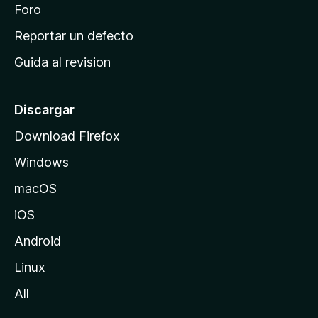
n
Foro
i
o
c
Reportar un defecto
n
i
e
Guida al revision
p
s
a
l
Discargar
d
Download Firefox
e
Windows
M
o
macOS
z
iOS
i
l
Android
l
Linux
a
All