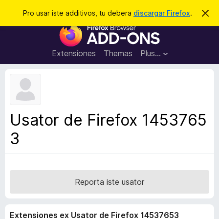
C
Aperir session
Pro usar iste additivos, tu debera
discargar Firefox
.
D
i
e
A
m
r
i
d
t
c
d
t
Extensiones
Themas
Plus…
a
e
i
i
r
t
s
t
i
e
v
n
o
o
Usator de Firefox 1453765
t
s
a
3
d
e
l
n
a
Reporta iste usator
v
i
Extensiones ex Usator de Firefox 14537653
g