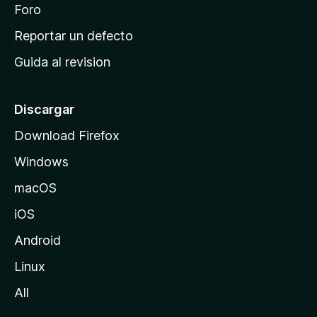
n
Foro
i
o
c
Reportar un defecto
n
i
e
Guida al revision
p
s
a
l
Discargar
d
Download Firefox
e
Windows
M
o
macOS
z
iOS
i
l
Android
l
Linux
a
All