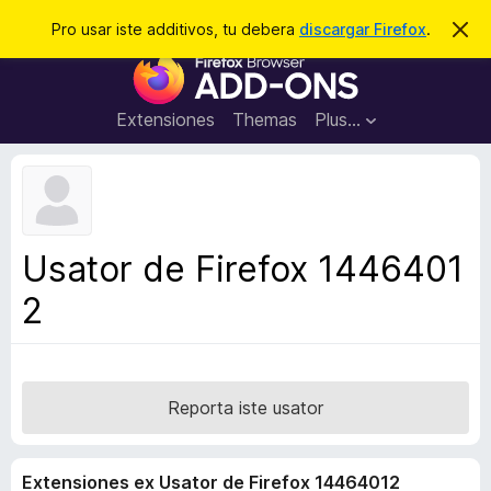
C
Aperir session
Pro usar iste additivos, tu debera
discargar Firefox
.
D
i
e
A
m
r
i
d
t
c
d
t
Extensiones
Themas
Plus…
a
e
i
i
r
t
s
t
i
e
v
n
o
o
Usator de Firefox 1446401
t
s
a
2
d
e
l
n
a
Reporta iste usator
v
i
Extensiones ex Usator de Firefox 14464012
g