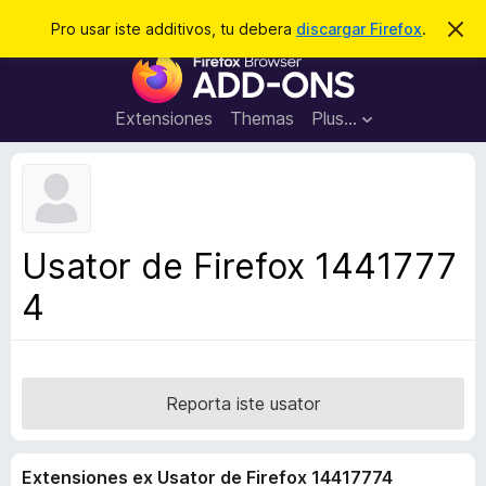
C
Aperir session
Pro usar iste additivos, tu debera
discargar Firefox
.
D
i
e
A
m
r
i
d
t
c
d
t
Extensiones
Themas
Plus…
a
e
i
i
r
t
s
t
i
e
v
n
o
o
Usator de Firefox 1441777
t
s
a
4
d
e
l
n
a
Reporta iste usator
v
i
Extensiones ex Usator de Firefox 14417774
g