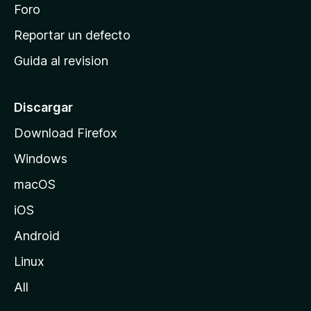
n
Foro
i
o
c
Reportar un defecto
n
i
e
Guida al revision
p
s
a
l
Discargar
d
Download Firefox
e
Windows
M
o
macOS
z
iOS
i
l
Android
l
Linux
a
All