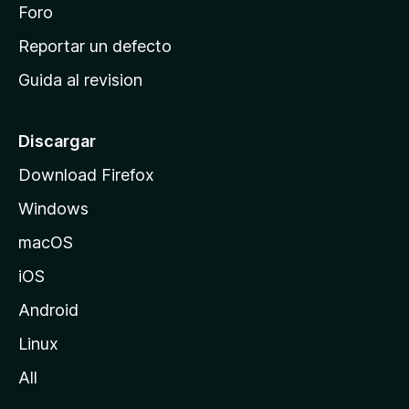
n
Foro
i
o
c
Reportar un defecto
n
i
e
Guida al revision
p
s
a
l
Discargar
d
Download Firefox
e
Windows
M
o
macOS
z
iOS
i
l
Android
l
Linux
a
All