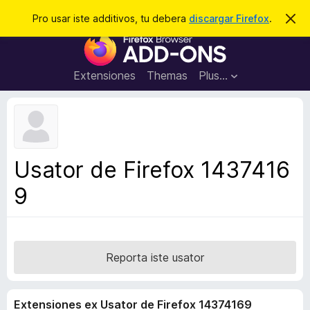
C
Aperir session
Pro usar iste additivos, tu debera
discargar Firefox
.
D
i
e
A
m
r
i
d
t
c
d
t
Extensiones
Themas
Plus…
a
e
i
i
r
t
s
t
i
e
v
n
o
o
Usator de Firefox 1437416
t
s
a
9
d
e
l
n
a
Reporta iste usator
v
i
Extensiones ex Usator de Firefox 14374169
g