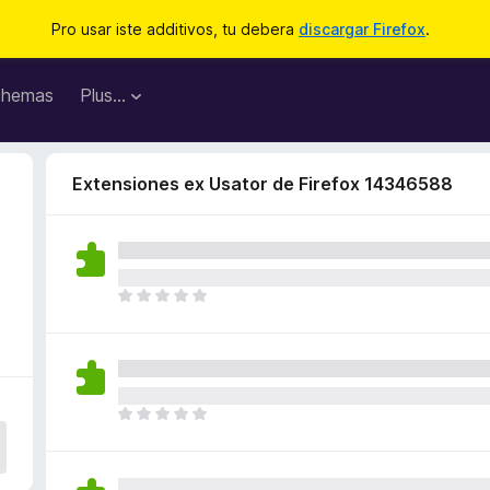
Pro usar iste additivos, tu debera
discargar Firefox
.
hemas
Plus…
Extensiones ex Usator de Firefox 14346588
I
l
h
a
n
o
I
n
l
h
h
a
a