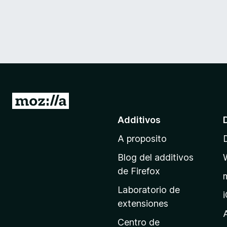
I
r
Additivos
a
A proposito
l
p
Blog del additivos
a
de Firefox
g
Laboratorio de
i
extensiones
n
a
Centro de