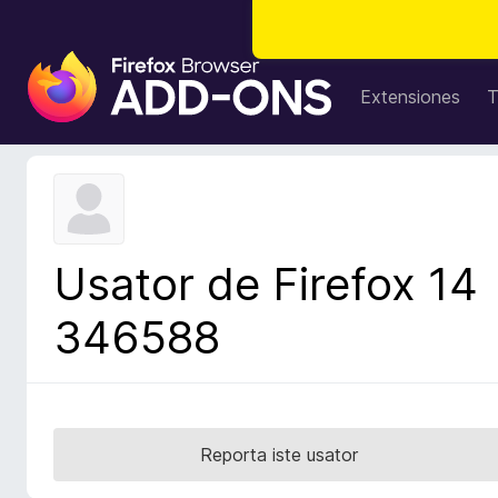
A
d
Extensiones
T
d
i
t
i
v
o
Usator de Firefox 14
s
d
346588
e
l
n
a
v
Reporta iste usator
i
g