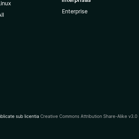
Linux
Enterprise
ll
ublicate sub licentia
Creative Commons Attribution Share-Alike v3.0