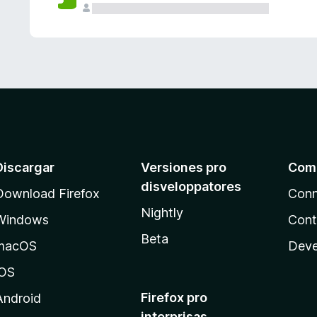
e
s
Discargar
Versiones pro
Com
disveloppatores
Download Firefox
Conn
Nightly
Windows
Cont
Beta
macOS
Deve
iOS
Firefox pro
Android
interprisas