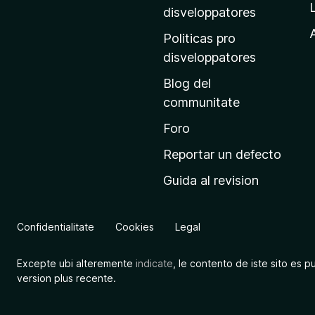
p
disveloppatores
r
A
Politicas pro
i
disveloppatores
n
Blog del
c
communitate
i
p
Foro
a
Reportar un defecto
l
Guida al revision
d
e
M
Confidentialitate
Cookies
Legal
o
z
Excepte ubi alteremente
indicate
, le contento de iste sito es p
i
version plus recente.
l