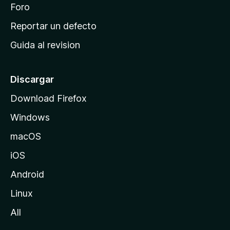
n
Foro
i
o
c
Reportar un defecto
n
i
e
Guida al revision
p
s
a
l
Discargar
d
Download Firefox
e
Windows
M
o
macOS
z
iOS
i
l
Android
l
Linux
a
All