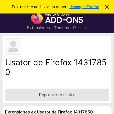
C
Aperir session
Pro usar iste additivos, tu debera
discargar Firefox
.
D
i
e
A
m
r
i
d
t
c
d
t
Extensiones
Themas
Plus…
a
e
i
i
r
t
s
t
i
e
v
n
o
o
Usator de Firefox 1431785
t
s
a
0
d
e
l
n
a
Reporta iste usator
v
i
Extensiones ex Usator de Firefox 14317850
g