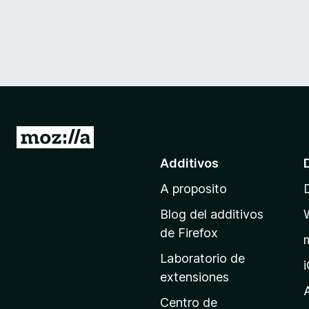
I
r
Additivos
a
A proposito
l
p
Blog del additivos
a
de Firefox
g
Laboratorio de
i
extensiones
n
a
Centro de