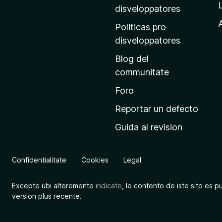
p
disveloppatores
r
A
Politicas pro
i
disveloppatores
n
Blog del
c
communitate
i
p
Foro
a
Reportar un defecto
l
Guida al revision
d
e
M
Confidentialitate
Cookies
Legal
o
z
Excepte ubi alteremente
indicate
, le contento de iste sito es p
i
version plus recente.
l