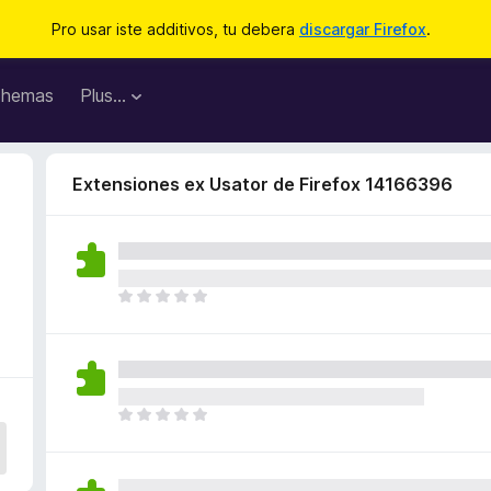
Pro usar iste additivos, tu debera
discargar Firefox
.
hemas
Plus…
Extensiones ex Usator de Firefox 14166396
1
I
l
h
a
n
o
I
n
l
h
h
a
a