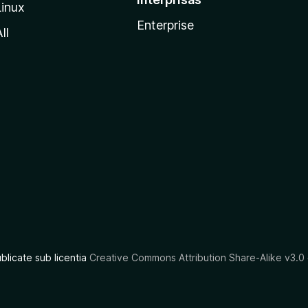
Linux
Enterprise
ll
ublicate sub licentia
Creative Commons Attribution Share-Alike v3.0