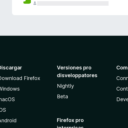
e
s
Discargar
Versiones pro
Com
disveloppatores
Download Firefox
Conn
Nightly
Windows
Cont
Beta
macOS
Deve
iOS
Firefox pro
Android
interprisas